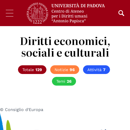
Diritti economici,
sociali e culturali
Totale
129
Notizie
96
Attività
7
Temi
26
© Consiglio d'Europa