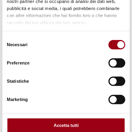
nostri partner che si occupano di analisi dei dati web,
18.08.2017
pubblicità e social media, i quali potrebbero combinarle
con altre informazioni che hai fornito loro o che hanno
raccolto dal tuo utilizzo dei loro servizi.
© Consiglio d'Europa
Selezione
Necessari
del
consenso
Preferenze
Statistiche
Marketing
ITALIA
Comitato europeo dei diritti
sociali: nel 2017 presentati quattro
Accetta tutti