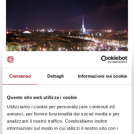
Consenso
Dettagli
Informazioni sui cookie
DIRITTI UMANI
Consiglio d’Europa: prodotto il
Questo sito web utilizza i cookie
film "Processo di Torino" per
Utilizziamo i cookie per personalizzare contenuti ed
promuovere la Carta sociale
annunci, per fornire funzionalità dei social media e per
europea
analizzare il nostro traffico. Condividiamo inoltre
informazioni sul modo in cui utilizzi il nostro sito con i