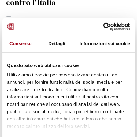
contro l'Italia
01.03.2024
© Consiglio d'Europa
Consenso
Dettagli
Informazioni sui cookie
Questo sito web utilizza i cookie
Utilizziamo i cookie per personalizzare contenuti ed
annunci, per fornire funzionalità dei social media e per
analizzare il nostro traffico. Condividiamo inoltre
informazioni sul modo in cui utilizzi il nostro sito con i
nostri partner che si occupano di analisi dei dati web,
pubblicità e social media, i quali potrebbero combinarle
con altre informazioni che hai fornito loro o che hanno
COMITATO EUROPEO DEI DIRITTI SOCIALI (CEDS)
raccolto dal tuo utilizzo dei loro servizi.
Comitato europeo dei diritti