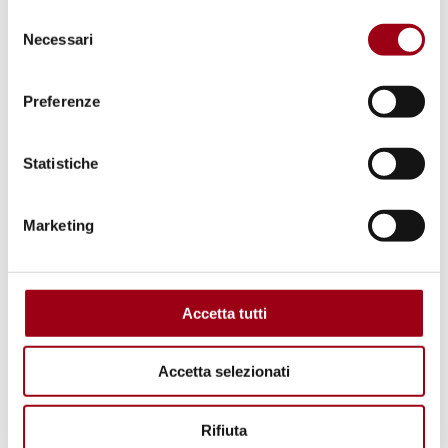
sociali: Conclusioni sull'Italia nel
Selezione
Necessari
del
2023
consenso
Preferenze
20.01.2024
Statistiche
Marketing
Accetta tutti
Accetta selezionati
Rifiuta