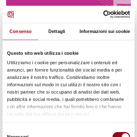
DIRITTI UMANI
Rete D.i.Re: “Il cambiamento che
Consenso
Dettagli
Informazioni sui cookie
vogliamo” a 25 anni dalla
Conferenza mondiale di Pechino
Questo sito web utilizza i cookie
Utilizziamo i cookie per personalizzare contenuti ed
29.07.2020
annunci, per fornire funzionalità dei social media e per
analizzare il nostro traffico. Condividiamo inoltre
informazioni sul modo in cui utilizzi il nostro sito con i
© ALDA
nostri partner che si occupano di analisi dei dati web,
pubblicità e social media, i quali potrebbero combinarle
con altre informazioni che hai fornito loro o che hanno
raccolto dal tuo utilizzo dei loro servizi.
Selezione
Necessari