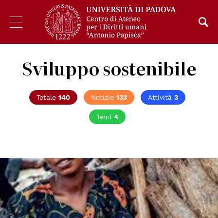
Sviluppo sostenibile
Totale
140
Notizie
133
Attività
3
Temi
4