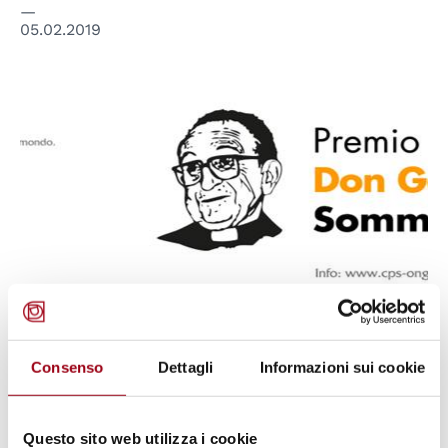
05.02.2019
DIRITTI UMANI
Consenso
Dettagli
Informazioni sui cookie
Comunità Promozione e Sviluppo:
8^ edizione del Premio di Laurea
Questo sito web utilizza i cookie