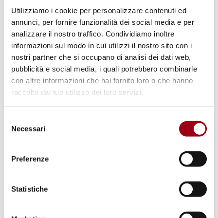
istituito in onore di Don Gennaro
Utilizziamo i cookie per personalizzare contenuti ed
Somma
annunci, per fornire funzionalità dei social media e per
analizzare il nostro traffico. Condividiamo inoltre
informazioni sul modo in cui utilizzi il nostro sito con i
17.01.2019
nostri partner che si occupano di analisi dei dati web,
pubblicità e social media, i quali potrebbero combinarle
con altre informazioni che hai fornito loro o che hanno
raccolto dal tuo utilizzo dei loro servizi.
Selezione
Necessari
del
consenso
Preferenze
Statistiche
SEMINARI DI STUDIO