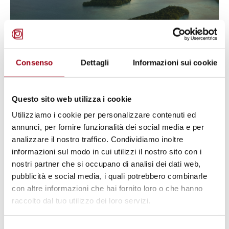
Consenso
Dettagli
Informazioni sui cookie
NAZIONI UNITE / ONU
Nazioni Unite: terza Conferenza
Questo sito web utilizza i cookie
Internazionale sui piccoli Stati
Utilizziamo i cookie per personalizzare contenuti ed
insulari in via di sviluppo
annunci, per fornire funzionalità dei social media e per
analizzare il nostro traffico. Condividiamo inoltre
informazioni sul modo in cui utilizzi il nostro sito con i
01.08.2014
nostri partner che si occupano di analisi dei dati web,
pubblicità e social media, i quali potrebbero combinarle
© UN Photo
con altre informazioni che hai fornito loro o che hanno
raccolto dal tuo utilizzo dei loro servizi.
Selezione