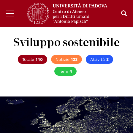
Sviluppo sostenibile
Totale
140
Notizie
133
Attività
3
Temi
4
© NASA