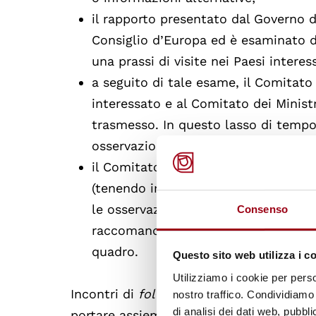
il rapporto presentato dal Governo 
Consiglio d’Europa ed è esaminato d
una prassi di visite nei Paesi interess
a seguito di tale esame, il Comitat
interessato e al Comitato dei Minist
trasmesso. In questo lasso di tempo,
osservazioni con riferimento alle r
il Comitato dei Ministri adotta quin
(tenendo in considerazione il rappor
le osservazioni delle autorità del Pa
Consenso
raccomandazioni relative all'implem
quadro.
Questo sito web utilizza i c
Utilizziamo i cookie per perso
Incontri di
follow-up
sono generalmente 
nostro traffico. Condividiamo 
di analisi dei dati web, pubbl
portare assieme tutti gli attori – gover