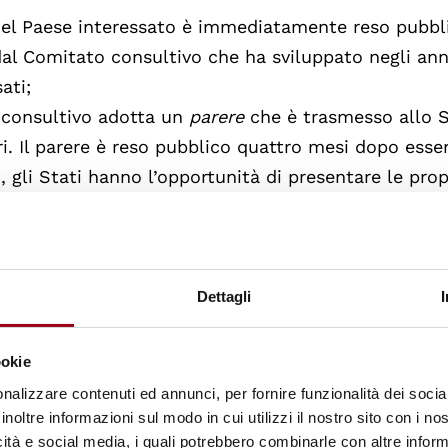
del Paese interessato è immediatamente reso pubbl
al Comitato consultivo che ha sviluppato negli an
ati;
o consultivo adotta un
parere
che è trasmesso allo 
ri. Il parere è reso pubblico quattro mesi dopo esse
 gli Stati hanno l’opportunità di presentare le prop
accomandazioni contenute nel parere;
di una risoluzione che contiene le proprie conclusio
to iniziale del Governo, il parere del Comitato cons
ese interessato in risposta ad esso), nonchè una ser
Dettagli
entazione, nello Stato coinvolto, della Convenzion
ookie
nalizzare contenuti ed annunci, per fornire funzionalità dei socia
organizzati dal Comitato consultivo allo scopo d
inoltre informazioni sul modo in cui utilizzi il nostro sito con i n
icità e social media, i quali potrebbero combinarle con altre inform
nativi e non governativi – interessati all’implement