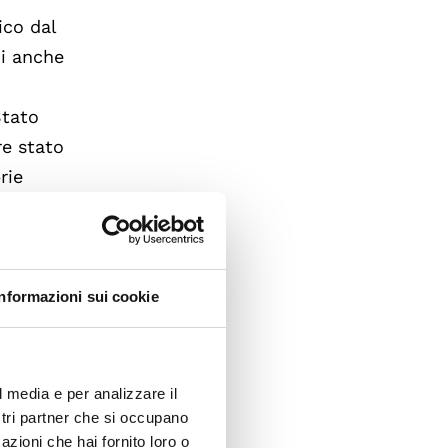
ico dal
ni anche
Stato
re stato
rie
ni
ultivo e
ie di
Informazioni sui cookie
e-
l media e per analizzare il
i
ostri partner che si occupano
azioni che hai fornito loro o
azione