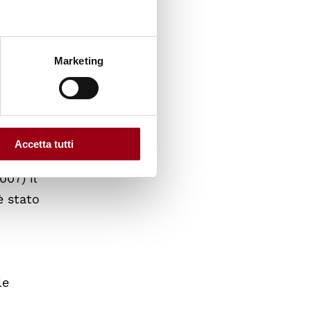
 di
Marketing
e
cicli di
Accetta tutti
07) il
è stato
le