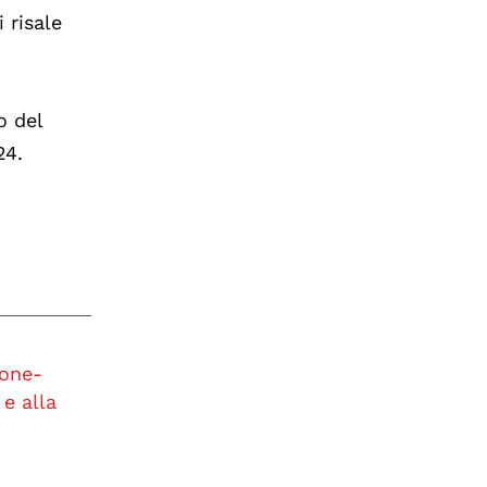
 risale
o del
24.
ione-
e alla