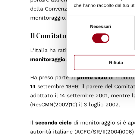
che hanno raccolto dal tuo uti
della Convenzione ed esaminare modalità
monitoraggio.
Selezione
Necessari
del
Il Comitato consultivo e l'Italia
consenso
L’Italia ha ratificato la Convenzione-qu
monitoraggio
.
Rifiuta
Ha preso parte al
primo ciclo
di monitor
14 settembre 1999; il parere del Comita
adottato il 14 settembre 2001, mentre l
(ResCMN(2002)10) il 3 luglio 2002.
Il
secondo ciclo
di monitoraggio si è ap
autorità italiane (ACFC/SR/II(2004)006) 