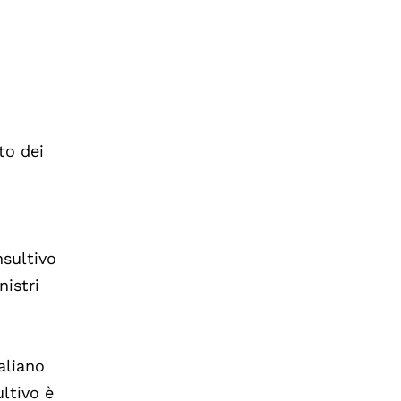
to dei
nsultivo
nistri
aliano
ltivo è