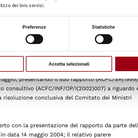
lizzo dei loro servizi.
 per mettere in pratica i risultati della procedura
Preferenze
Statistiche
adro nel 1998 ed ha, fino ad oggi, portato a termin
Accetta selezionati
aggio, presentando il suo rapporto (ACFC/SR(1999)0
to consultivo (ACFC/INF/OP/I(2002)007) a riguardo 
a risoluzione conclusiva del Comitato dei Ministri
erto con la presentazione del rapporto da parte del
in data 14 maggio 2004; il relativo parere