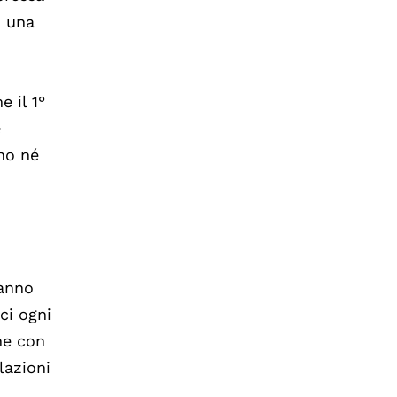
i una
e il 1°
e
nno né
 anno
ci ogni
ne con
lazioni