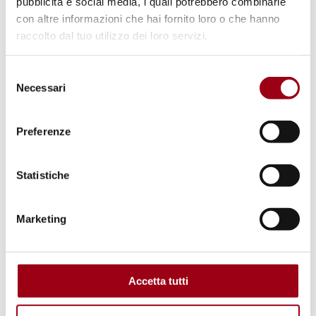
pubblicità e social media, i quali potrebbero combinarle
© UNESCO
con altre informazioni che hai fornito loro o che hanno
raccolto dal tuo utilizzo dei loro servizi.
Selezione
Necessari
del
consenso
Preferenze
Statistiche
NAZIONI UNITE / ONU
Nazioni Unite: Giornata mondiale
Marketing
della libertà di stampa, 3 maggio
2019
Accetta tutti
02.05.2019