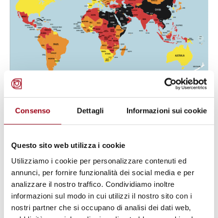
Consenso
Dettagli
Informazioni sui cookie
DIRITTI UMANI
2020 World Press Freedom Index:
come il corona virus incide sulla
Questo sito web utilizza i cookie
libertà di stampa
Utilizziamo i cookie per personalizzare contenuti ed
annunci, per fornire funzionalità dei social media e per
analizzare il nostro traffico. Condividiamo inoltre
24.04.2020
informazioni sul modo in cui utilizzi il nostro sito con i
nostri partner che si occupano di analisi dei dati web,