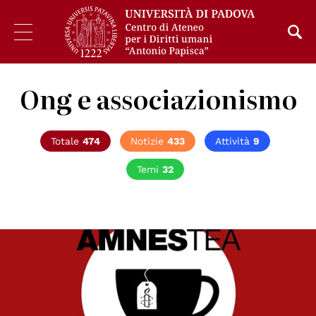
Ong e associazionismo
Totale
474
Notizie
433
Attività
9
Temi
32