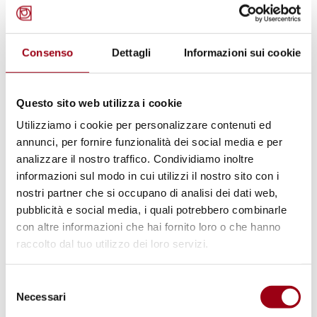
DIRITTI UMANI
Reclutamento volontari per la
campagna Oxfam di raccolta fondi
Consenso
Dettagli
Informazioni sui cookie
14.11.2020
Questo sito web utilizza i cookie
Utilizziamo i cookie per personalizzare contenuti ed
annunci, per fornire funzionalità dei social media e per
analizzare il nostro traffico. Condividiamo inoltre
informazioni sul modo in cui utilizzi il nostro sito con i
nostri partner che si occupano di analisi dei dati web,
pubblicità e social media, i quali potrebbero combinarle
con altre informazioni che hai fornito loro o che hanno
raccolto dal tuo utilizzo dei loro servizi.
Selezione
Necessari
del
consenso