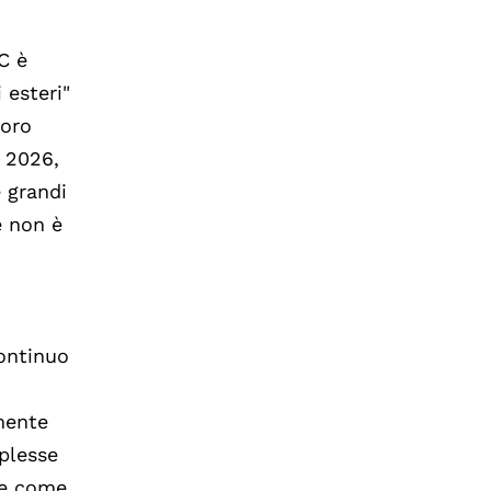
C è
 esteri"
loro
o 2026,
e grandi
e non è
continuo
i
mente
mplesse
e e come