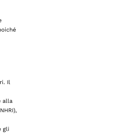
e
poiché
. Il
 alla
(NHRI),
 gli