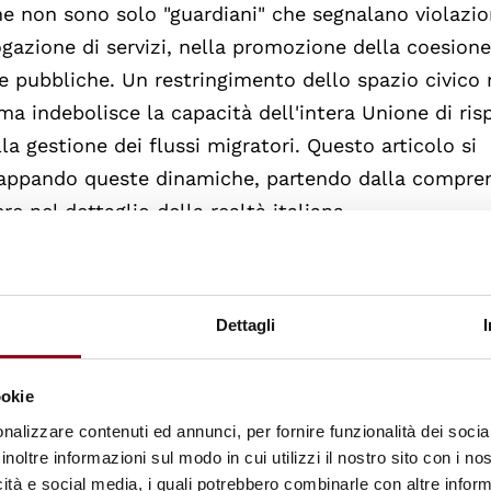
he non sono solo "guardiani" che segnalano violazio
rogazione di servizi, nella promozione della coesion
he pubbliche. Un restringimento dello spazio civico
ma indebolisce la capacità dell'intera Unione di ri
alla gestione dei flussi migratori. Questo articolo si
mappando queste dinamiche, partendo dalla compre
re nel dettaglio della realtà italiana.
report
Dettagli
 è un'attività estemporanea, ma un processo rigoro
lida e comparativa. Il report "
Civic Space Update 
articolano su un'architettura che mira a trasformare
ookie
zioni politiche concrete. La FRA non si limita a oss
nalizzare contenuti ed annunci, per fornire funzionalità dei socia
inoltre informazioni sul modo in cui utilizzi il nostro sito con i n
te", ovvero come quelle leggi vengono applicate nel
icità e social media, i quali potrebbero combinarle con altre inform