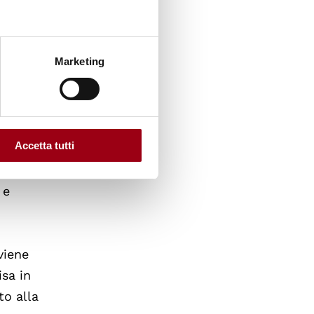
Marketing
tti i 27
gli
ale:
come
Accetta tutti
clude
talia,
 e
viene
isa in
to alla