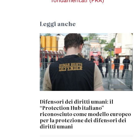
fondamentali (FRA)
Leggi anche
© "Human Rights Defender" by kaeru.my
is licensed under CC BY 2.0.
Difensori dei diritti umani: il
“Protection Hub italiano”
riconosciuto come modello europeo
per la protezione dei difensori dei
diritti umani