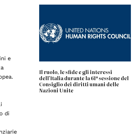
ini e
za
Il ruolo, le sfide e gli interessi
opea.
dell'Italia durante la 61ª sessione del
Consiglio dei diritti umani delle
Nazioni Unite
i
o di
nziarie