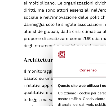
si moltiplicano. Le organizzazioni civic
diritti, ma sono attori essenziali nell'e
sociale e nell'innovazione delle politic
danneggia solo le singole associazioni, 
alle sfide globali, dalla crisi climatica 
propone di analizzare come l'UE stia 
degli strumenti di analisi per poi scende
Architettura e metodologia del 
Consenso
Il monitoraggio dello spazio civico non
basato su una struttura metodologica so
i relativi approfondimenti nazionali si 
Questo sito web utilizza i c
qualitativi e quantitativi in raccomanda
Utilizziamo i cookie per perso
nostro traffico. Condividiamo 
le leggi, ma valuta "l'ambiente abilitan
di analisi dei dati web, pubbl