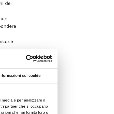
ni dei
e
 non
spondere
nsione
Informazioni sui cookie
so
2026
" e
 dati
ervare
l media e per analizzare il
ostri partner che si occupano
la
azioni che hai fornito loro o