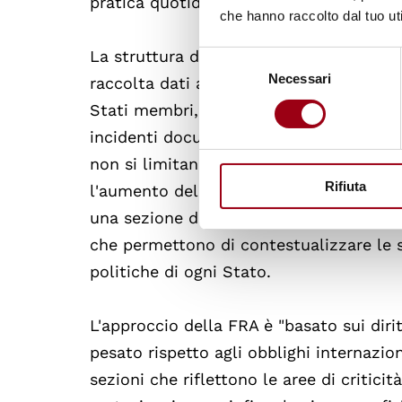
pratica quotidiana.
che hanno raccolto dal tuo uti
La struttura dei report si basa solitame
Selezione
Necessari
del
raccolta dati avviene attraverso la rete
consenso
Stati membri, che forniscono aggiorname
incidenti documentati. In secondo luogo
non si limitano a elencare i problemi d
Rifiuta
l'aumento delle querele temerarie o la d
una sezione di "National Snapshots" o a
che permettono di contestualizzare le sf
politiche di ogni Stato.
L'approccio della FRA è "basato sui dirit
pesato rispetto agli obblighi internazion
sezioni che riflettono le aree di criticit