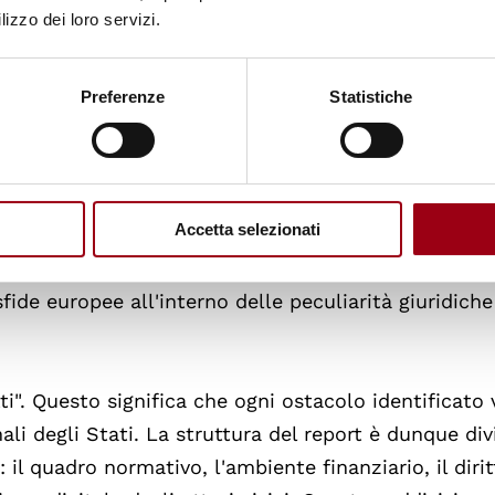
lizzo dei loro servizi.
nte su tre pilastri metodologici. In primo luogo, la
Preferenze
Statistiche
 Franet, composta da esperti nazionali presenti in tu
nti in tempo reale sulle modifiche legislative e su
, i report adottano un approccio tematico trasvers
i ogni paese, ma identificano "tendenze europee" (
Accetta selezionati
igitalizzazione del dissenso). Infine, ogni report in
pprofondimenti specifici, come quello dedicato all'I
ide europee all'interno delle peculiarità giuridiche
ti". Questo significa che ogni ostacolo identificato 
ali degli Stati. La struttura del report è dunque div
à: il quadro normativo, l'ambiente finanziario, il dirit