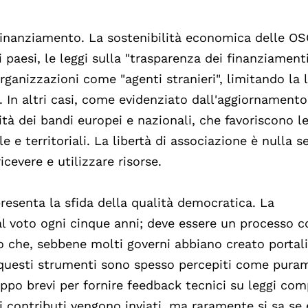
l finanziamento. La sostenibilità economica delle OS
 paesi, le leggi sulla "trasparenza dei finanziamenti
rganizzazioni come "agenti stranieri", limitando la 
i. In altri casi, come evidenziato dall'aggiornament
tà dei bandi europei e nazionali, che favoriscono l
e e territoriali. La libertà di associazione è nulla s
cevere e utilizzare risorse.
presenta la sfida della qualità democratica. La
 al voto ogni cinque anni; deve essere un processo 
o che, sebbene molti governi abbiano creato portal
e, questi strumenti sono spesso percepiti come pura
oppo brevi per fornire feedback tecnici su leggi co
 i contributi vengono inviati, ma raramente si sa s