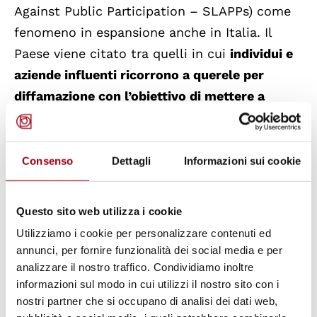
Against Public Participation – SLAPPs) come
fenomeno in espansione anche in Italia. Il
Paese viene citato tra quelli in cui
individui e
aziende influenti ricorrono a querele per
diffamazione con l’obiettivo di mettere a
tacere giornalisti e attivisti
. Queste azioni
legali, pur spesso infondate, hanno l’effetto di
intimidire le voci critiche e ostacolare
Consenso
Dettagli
Informazioni sui cookie
l’inchiesta su questioni di interesse pubblico.
Questo sito web utilizza i cookie
Il rapporto evidenzia anche
restrizioni alla
Utilizziamo i cookie per personalizzare contenuti ed
libertà dei media
. In un caso recente
annunci, per fornire funzionalità dei social media e per
(dicembre 2022), il capo di gabinetto della
analizzare il nostro traffico. Condividiamo inoltre
informazioni sul modo in cui utilizzi il nostro sito con i
prefettura di Salerno ha vietato ai giornalisti
nostri partner che si occupano di analisi dei dati web,
di riprendere o fotografare i migranti sbarcati