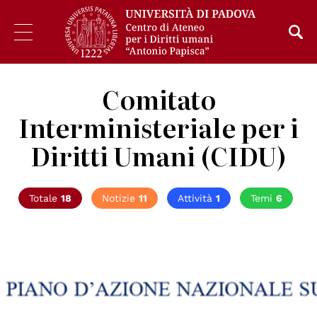
Comitato
Interministeriale per i
Diritti Umani (CIDU)
Totale
18
Notizie
11
Attività
1
Temi
6