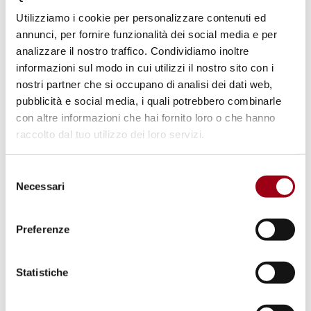
italiano dei diritti umani 2019,
Utilizziamo i cookie per personalizzare contenuti ed
Ministero degli Affari Esteri e
annunci, per fornire funzionalità dei social media e per
analizzare il nostro traffico. Condividiamo inoltre
della Cooperazione
informazioni sul modo in cui utilizzi il nostro sito con i
internazionale, 16 dicembre 2019
nostri partner che si occupano di analisi dei dati web,
pubblicità e social media, i quali potrebbero combinarle
con altre informazioni che hai fornito loro o che hanno
16.12.2019
raccolto dal tuo utilizzo dei loro servizi.
Selezione
© Marsilio
Necessari
del
consenso
Preferenze
Statistiche