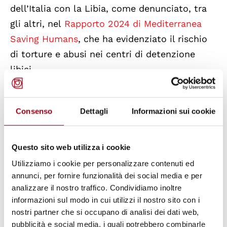
dell’Italia con la Libia, come denunciato, tra
gli altri, nel
Rapporto 2024 di Mediterranea
Saving Humans
, che ha evidenziato il rischio
di torture e abusi nei centri di detenzione
libici.
Le critiche al modello di Gjader si
Consenso
Dettagli
Informazioni sui cookie
concentrano principalmente sul fatto che,
trasferendo i migranti in un paese terzo come
l’Albania, l’Italia elude il controllo giuridico da
Questo sito web utilizza i cookie
parte delle istituzioni europee, riducendo la
Utilizziamo i cookie per personalizzare contenuti ed
trasparenza e il monitoraggio sulle condizioni
annunci, per fornire funzionalità dei social media e per
analizzare il nostro traffico. Condividiamo inoltre
di detenzione. In tale contesto, il Comitato
informazioni sul modo in cui utilizzi il nostro sito con i
per la Prevenzione della Tortura del Consiglio
nostri partner che si occupano di analisi dei dati web,
d'Europa (CPT) ha più volte sottolineato che
pubblicità e social media, i quali potrebbero combinarle