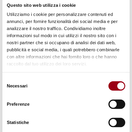
ONU: "Gaza non ha più tempo" - gli
Questo sito web utilizza i cookie
esperti delle Nazioni Unite
Utilizziamo i cookie per personalizzare contenuti ed
chiedono un cessate il fuoco per
annunci, per fornire funzionalità dei social media e per
analizzare il nostro traffico. Condividiamo inoltre
evitare il genocidio
informazioni sul modo in cui utilizzi il nostro sito con i
nostri partner che si occupano di analisi dei dati web,
pubblicità e social media, i quali potrebbero combinarle
28.10.2023
con altre informazioni che hai fornito loro o che hanno
raccolto dal tuo utilizzo dei loro servizi.
Selezione
Necessari
del
consenso
Preferenze
Statistiche