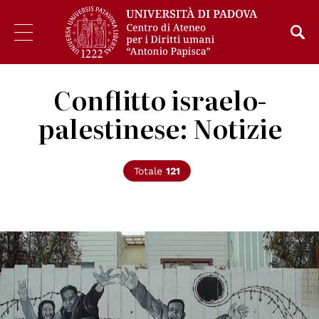
Conflitto israelo-
palestinese: Notizie
Totale
121
© by Franco Folini licensed under CC BY-SA 2.0