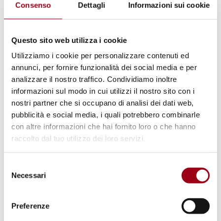
Consenso
Dettagli
Informazioni sui cookie
UNRWA
Questo sito web utilizza i cookie
L'ONU condanna l'ingresso non
Utilizziamo i cookie per personalizzare contenuti ed
autorizzato di Israele nella
annunci, per fornire funzionalità dei social media e per
analizzare il nostro traffico. Condividiamo inoltre
struttura dell'UNRWA a
informazioni sul modo in cui utilizzi il nostro sito con i
Gerusalemme Est
nostri partner che si occupano di analisi dei dati web,
pubblicità e social media, i quali potrebbero combinarle
con altre informazioni che hai fornito loro o che hanno
24.12.2025
raccolto dal tuo utilizzo dei loro servizi.
© UN photo
Selezione
Necessari
del
consenso
Preferenze