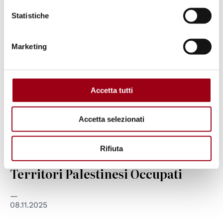
Statistiche
Marketing
CORTE INTERNAZIONALE DI GIUSTIZIA (CIG)
Corte Internazionale di Giustizia:
Accetta tutti
emesso un parere consultivo sugli
Accetta selezionati
obblighi di Israele in relazione alla
presenza di organizzazioni
Rifiuta
internazionali e umanitarie nel
Territori Palestinesi Occupati
08.11.2025