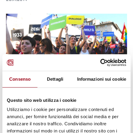
Consenso
Dettagli
Informazioni sui cookie
PACE
Questo sito web utilizza i cookie
Il Laboratorio della Pace, corso di
Utilizziamo i cookie per personalizzare contenuti ed
formazione e ricerca, 14-16
annunci, per fornire funzionalità dei social media e per
analizzare il nostro traffico. Condividiamo inoltre
novembre 2014, Monfalcone
informazioni sul modo in cui utilizzi il nostro sito con i