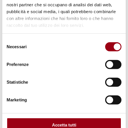
(Gorizia)
nostri partner che si occupano di analisi dei dati web,
pubblicità e social media, i quali potrebbero combinarle
con altre informazioni che hai fornito loro o che hanno
13.11.2014
raccolto dal tuo utilizzo dei loro servizi.
Selezione
Necessari
del
consenso
Preferenze
Statistiche
Marketing
PACE
Studenti e volontari
Accetta tutti