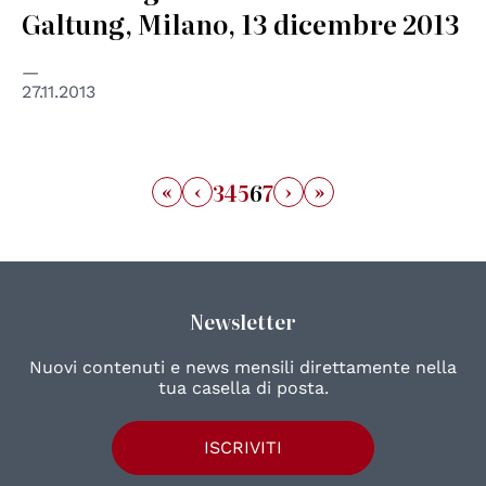
Galtung, Milano, 13 dicembre 2013
27.11.2013
«
‹
›
»
3
4
5
6
7
Newsletter
Nuovi contenuti e news mensili direttamente nella
tua casella di posta.
ISCRIVITI