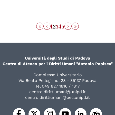
«
‹
›
»
1
2
3
4
5
Università degli Studi di Padova
Centro di Ateneo per i Diritti Umani "Antonio Papisca"
Complesso Universitario
Via Beato Pellegrino, 28 - 35137 Padova
Tel 049 827 1816 / 1817
centro.dirittiumani@unipd.it
centro.dirittiumani@pec.unipd.it