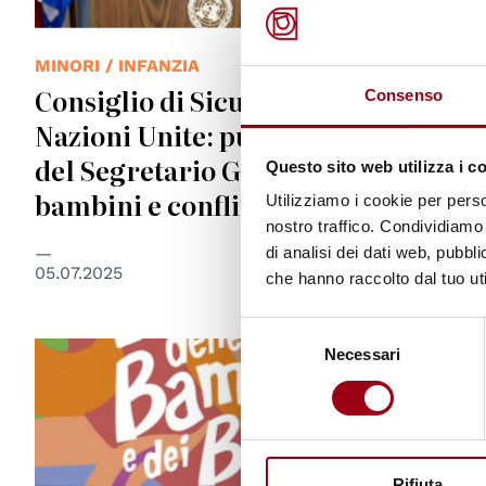
MINORI / INFANZIA
Consiglio di Sicurezza delle
Consenso
Nazioni Unite: pubblicato il report
del Segretario Generale su
Questo sito web utilizza i c
bambini e conflitti armati
Utilizziamo i cookie per perso
nostro traffico. Condividiamo 
di analisi dei dati web, pubbl
05.07.2025
che hanno raccolto dal tuo uti
Selezione
Necessari
del
consenso
Rifiuta