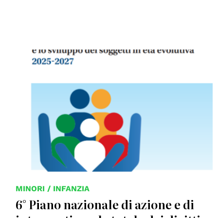
© Presidenza del Consiglio dei ministri - Dipartimento
per le politiche della famiglia
MINORI / INFANZIA
6° Piano nazionale di azione e di