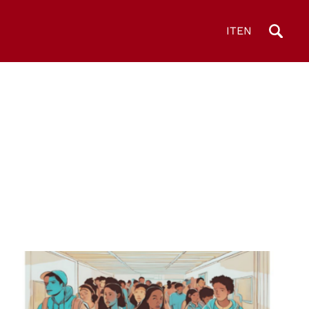
IT
EN
© Garante per la tutela dei minori e delle fragilità
regione Lombardia