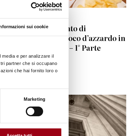
MINORI / INFANZIA
PRIZE: un intervento di
Informazioni sui cookie
prevenzione sul gioco d’azzardo in
età adolescenziale – 1° Parte
l media e per analizzare il
ostri partner che si occupano
06.06.2025
azioni che hai fornito loro o
Marketing
Accetta tutti