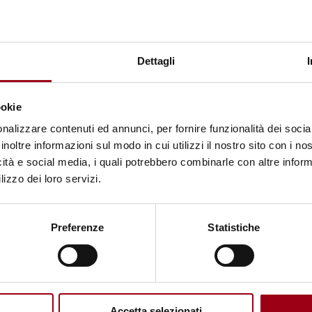
MINORI / INFANZIA
PRIZE: Un intervento di
Dettagli
prevenzione sul gioco d’azzardo in
età adolescenziale – 2° Parte
ookie
nalizzare contenuti ed annunci, per fornire funzionalità dei socia
inoltre informazioni sul modo in cui utilizzi il nostro sito con i n
13.06.2025
icità e social media, i quali potrebbero combinarle con altre inform
lizzo dei loro servizi.
Preferenze
Statistiche
Accetta selezionati