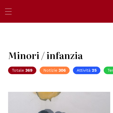
Minori / infanzia
Totale
369
Notizie
306
Attività
25
Te
© Federica Turrina