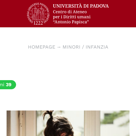
HOMEPAGE
MINORI / INFANZIA
mi
39