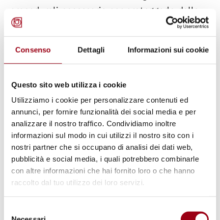
procedurali necessarie per proteggerla dalla
violenza domestica del marito. Fra il 2007 e il
2010 la ricorrente aveva presentato almeno
Consenso
Dettagli
Informazioni sui cookie
cinque denunce per molestie, minacce e
stalking del marito nei suoi confronti,
chiedendo altresì in varie occasioni alle
Questo sito web utilizza i cookie
autorità competenti che venissero adottate
Utilizziamo i cookie per personalizzare contenuti ed
annunci, per fornire funzionalità dei social media e per
celermente misure di protezione per tutelarla.
analizzare il nostro traffico. Condividiamo inoltre
Vari fatti denunciati dalla ricorrente erano nel
informazioni sul modo in cui utilizzi il nostro sito con i
frattempo caduti in prescrizione (per esempio
nostri partner che si occupano di analisi dei dati web,
l’aggressione con coltello denunciata ne 2007
pubblicità e social media, i quali potrebbero combinarle
con altre informazioni che hai fornito loro o che hanno
e un’aggressione con un basto denunciata nel
raccolto dal tuo utilizzo dei loro servizi.
2008), senza che fossero state adottate
misure precauzionali adatte. Al fine di
Selezione
valutare se i fatti oggetto della doglianza
Necessari