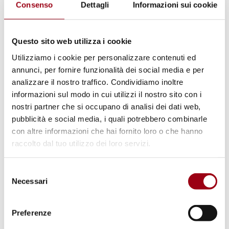
(UDHR)
e agli
Articoli 19 e 21 del Patto ICCPR
,
Consenso
Dettagli
Informazioni sui cookie
che tutelano il diritto alla libertà di
espressione e di riunione pacifica.
Questo sito web utilizza i cookie
Utilizziamo i cookie per personalizzare contenuti ed
Nel
Commento Generale n. 37 (2020)
,
annunci, per fornire funzionalità dei social media e per
il
Comitato per i Diritti Umani
ha ribadito che
analizzare il nostro traffico. Condividiamo inoltre
informazioni sul modo in cui utilizzi il nostro sito con i
le restrizioni alle assemblee pacifiche devono
nostri partner che si occupano di analisi dei dati web,
soddisfare rigorosi criteri di
legalità, necessità
pubblicità e social media, i quali potrebbero combinarle
e proporzionalità
. Le accuse contro gli
con altre informazioni che hai fornito loro o che hanno
attivisti detenuti pongono seri interrogativi
raccolto dal tuo utilizzo dei loro servizi.
su
quanto questi principi siano stati
Selezione
rispettati
.
Necessari
del
consenso
Gli Obblighi dell’Italia in Materia di
Preferenze
Diritti Umani