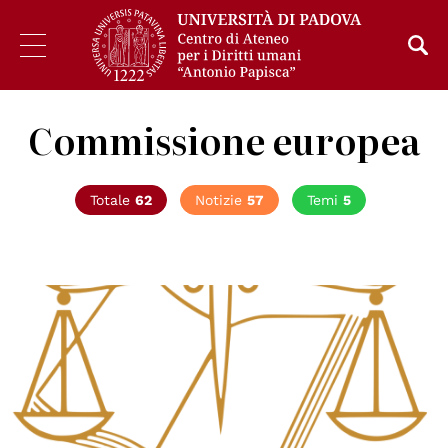
Commissione europea
Totale
62
Notizie
57
Temi
5