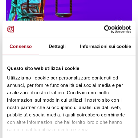
STATO DI DIRITTO
Consenso
Dettagli
Informazioni sui cookie
Commissione Europea: pubblicato
il rapporto sulla situazione dello
Stato di diritto nell'Unione
Questo sito web utilizza i cookie
europea 2025
Utilizziamo i cookie per personalizzare contenuti ed
annunci, per fornire funzionalità dei social media e per
analizzare il nostro traffico. Condividiamo inoltre
11.08.2025
informazioni sul modo in cui utilizzi il nostro sito con i
nostri partner che si occupano di analisi dei dati web,
pubblicità e social media, i quali potrebbero combinarle
© Copyright Adobe Stock - Paul
con altre informazioni che hai fornito loro o che hanno
raccolto dal tuo utilizzo dei loro servizi.