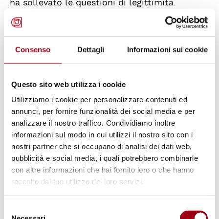
ha sollevato le questioni di legittimità
costituzionale nell'ambito di un procedimento
di convalida del trattenimento di una persona
in un CPR disposto dal questore locale ai
Consenso
Dettagli
Informazioni sui cookie
sensi della norma sopracitata.
Questo sito web utilizza i cookie
Secondo la giudice, l’articolo 14, comma 2 del
Utilizziamo i cookie per personalizzare contenuti ed
Testo Unico sull’Immigrazione solleva presunti
annunci, per fornire funzionalità dei social media e per
problemi di legittimità costituzionale in
analizzare il nostro traffico. Condividiamo inoltre
quanto i “modi” del trattenimento delle
informazioni sul modo in cui utilizzi il nostro sito con i
nostri partner che si occupano di analisi dei dati web,
persone recluse nei CPR risultano normati a
pubblicità e social media, i quali potrebbero combinarle
mezzo di fonti subalterne a quella primaria,
con altre informazioni che hai fornito loro o che hanno
mentre l’articolo 13 della Costituzione
raccolto dal tuo utilizzo dei loro servizi.
prescrive che la restrizione della libertà
personale debba essere disciplinata tramite
Selezione
Necessari