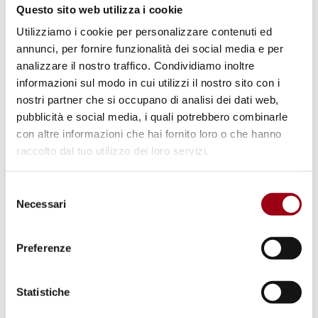
Il Contributo italiano alle missioni
Questo sito web utilizza i cookie
di «peacekeeping» e altre missioni
Utilizziamo i cookie per personalizzare contenuti ed
militari nel 2025
annunci, per fornire funzionalità dei social media e per
analizzare il nostro traffico. Condividiamo inoltre
informazioni sul modo in cui utilizzi il nostro sito con i
10.12.2025
nostri partner che si occupano di analisi dei dati web,
pubblicità e social media, i quali potrebbero combinarle
con altre informazioni che hai fornito loro o che hanno
raccolto dal tuo utilizzo dei loro servizi.
Selezione
Necessari
del
consenso
Preferenze
Statistiche