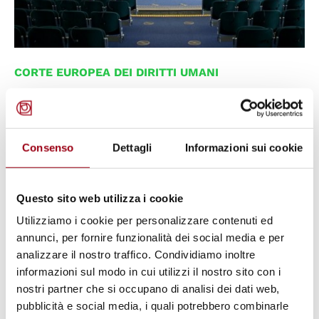
CORTE EUROPEA DEI DIRITTI UMANI
L’Italia dinanzi alla Corte europea
dei diritti umani nel 2025:
contenzioso ed esecuzione delle
Consenso
Dettagli
Informazioni sui cookie
sentenze
Questo sito web utilizza i cookie
10.04.2026
Utilizziamo i cookie per personalizzare contenuti ed
annunci, per fornire funzionalità dei social media e per
© Council of Europe
analizzare il nostro traffico. Condividiamo inoltre
informazioni sul modo in cui utilizzi il nostro sito con i
nostri partner che si occupano di analisi dei dati web,
pubblicità e social media, i quali potrebbero combinarle