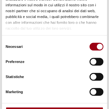
informazioni sul modo in cui utilizzi il nostro sito con i
01.10.2020
nostri partner che si occupano di analisi dei dati web,
pubblicità e social media, i quali potrebbero combinarle
con altre informazioni che hai fornito loro o che hanno
raccolto dal tuo utilizzo dei loro servizi.
Selezione
Necessari
del
consenso
Preferenze
Statistiche
DIRITTI UMANI
Marketing
Multilateralismo 2020: il
Segretario Generale del Consiglio