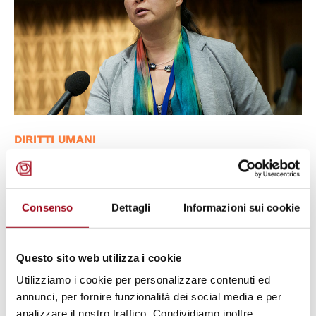
DIRITTI UMANI
La relatrice del Congresso dei
poteri locali e regionali del
Consiglio d’Europa chiede
Consenso
Dettagli
Informazioni sui cookie
solidarietà con le autorità locali
per risolvere con urgenza la
Questo sito web utilizza i cookie
situazione dei rifugiati dopo gli
Utilizziamo i cookie per personalizzare contenuti ed
incendi di Moria
annunci, per fornire funzionalità dei social media e per
analizzare il nostro traffico. Condividiamo inoltre