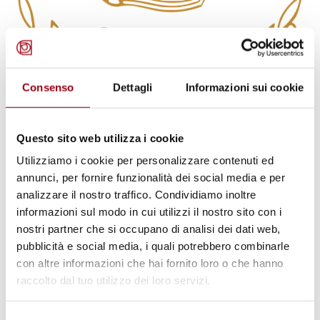
CORTE DI GIUSTIZIA EUROPEA
Consenso
Dettagli
Informazioni sui cookie
Corte di giustizia dell’Unione
Europea: discriminazione
Questo sito web utilizza i cookie
indiretta e soluzioni ragionevoli
Utilizziamo i cookie per personalizzare contenuti ed
per i genitori di bambini con
annunci, per fornire funzionalità dei social media e per
disabilità nella sentenza Bervidi
analizzare il nostro traffico. Condividiamo inoltre
(C‑38/24)
informazioni sul modo in cui utilizzi il nostro sito con i
nostri partner che si occupano di analisi dei dati web,
pubblicità e social media, i quali potrebbero combinarle
01.10.2025
con altre informazioni che hai fornito loro o che hanno
raccolto dal tuo utilizzo dei loro servizi.
© Global Disability Summit
Selezione